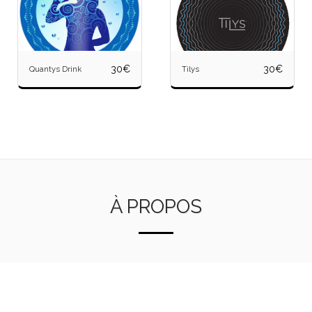
30
€
30
€
Quantys Drink
Tilys
À PROPOS